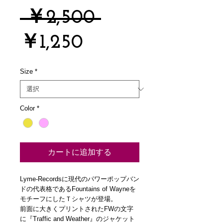
通
 ￥2,500 
セ
常
￥1,250
ー
価
Size
*
ル
格
Color
*
価
格
カートに追加する
Lyme-Recordsに現代のパワーポップバン
ドの代表格であるFountains of Wayneを
モチーフにしたＴシャツが登場。
前面に大きくプリントされたFWの文字
に『Traffic and Weather』のジャケット