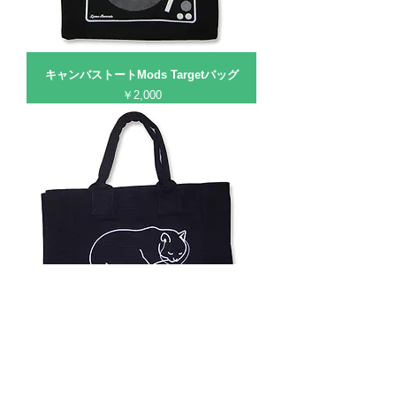
キャンバストートMods Targetバッグ
価格
￥2,000
キャンバストート【「I Wanna Be Your
Cat」～猫になりたい～】バッグ
価格
￥2,500