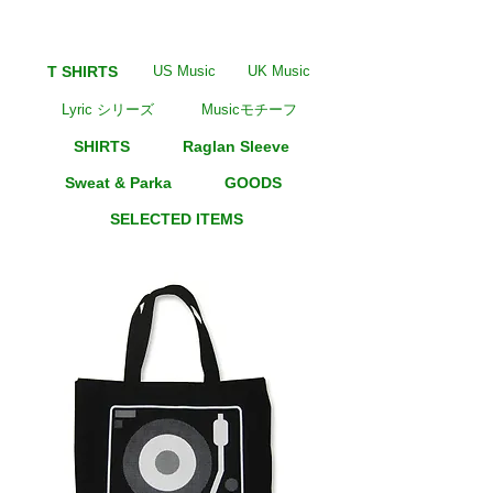
T SHIRTS
US Music
UK Music
Lyric シリーズ
Musicモチーフ
SHIRTS
Raglan Sleeve
Sweat & Parka
GOODS
SELECTED ITEMS