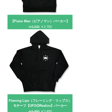
【Piano Man（ピアノマン）パーカー】
通常価格
セール価格
￥5,500
￥2,750
Flaming Lips（フレーミング・リップス）
モチーフ【UFO◎Realize】パーカー
通常価格
セール価格
￥6,800
￥3,400