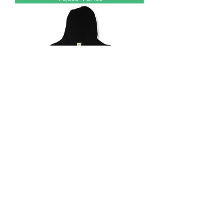
【「I Wanna Be Your Cat」～猫になりたい
～パーカー】
通常価格
セール価格
￥5,500
￥2,750
Sweat & Parka