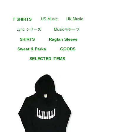
T SHIRTS
US Music
UK Music
Lyric シリーズ
Musicモチーフ
SHIRTS
Raglan Sleeve
Sweat & Parka
GOODS
SELECTED ITEMS