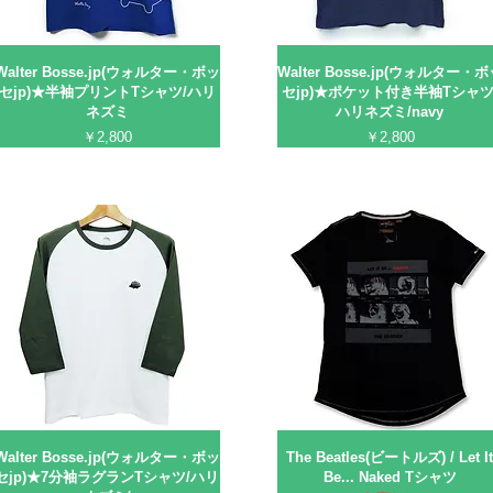
Walter Bosse.jp(ウォルター・ボッ
Walter Bosse.jp(ウォルター・
セjp)★半袖プリントTシャツ/ハリ
セjp)★ポケット付き半袖Tシャツ
ネズミ
ハリネズミ/navy
価格
価格
￥2,800
￥2,800
Walter Bosse.jp(ウォルター・ボッ
The Beatles(ビートルズ) / Let I
セjp)★7分袖ラグランTシャツ/ハリ
Be... Naked Tシャツ