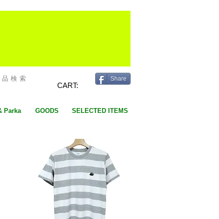
★お得なクーポン情報などをお届けします★
送信
商品検索
Share
CART:
& Parka
GOODS
SELECTED ITEMS