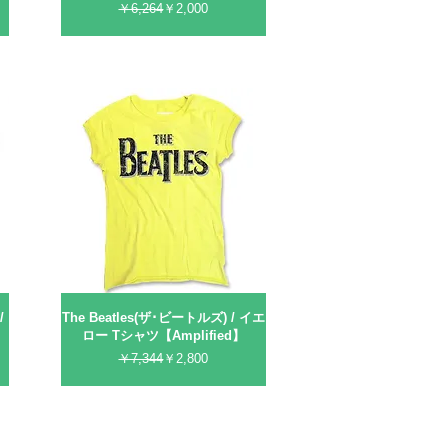
通常価格
セール価格
￥6,264
￥2,000
/
The Beatles(ザ･ビートルズ) / イエ
ロー Tシャツ【Amplified】
通常価格
セール価格
￥7,344
￥2,800