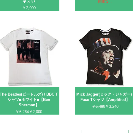
ネズミ/
在庫なし
価格
￥2,900
The Beatles(ビートルズ) / BBC T
Mick Jagger(ミック・ジャガー) 
シャツ■ホワイト■【Ben
Face Tシャツ【Amplified】
Sherman】
通常価格
セール価格
￥6,480
￥3,240
通常価格
セール価格
￥6,264
￥2,000