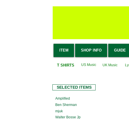
ITEM
SHOP INFO
GUIDE
US Music
T SHIRTS
UK Music
L
SELECTED ITEMS
Amplified
Ben Sherman
mjuk
Walter Bosse Jp