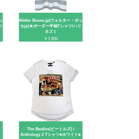
ボッ
Walter Bosse.jp(ウォルター・ボッ
/
セjp)★ボーダー半袖Tシャツ/ハリ
ネズミ
価格
￥3,800
t
The Beatles(ビートルズ) /
Anthology 2 Tシャツ■ホワイト■