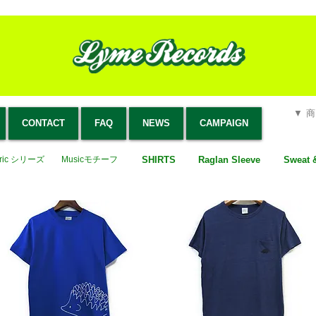
▼
CONTACT
FAQ
NEWS
CAMPAIGN
yric シリーズ
Musicモチーフ
SHIRTS
Raglan Sleeve
Sweat 