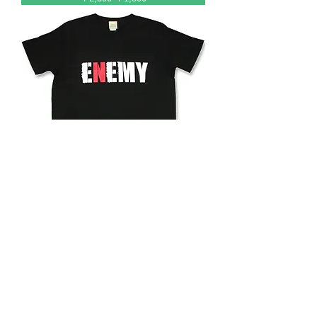
Green Day（グリーンデイ）「ENEMY」モ
チーフPistol Ｔシャツ
通常価格
セール価格
￥2,500
￥1,500
US Music
Weezer
The White Stripes
Nirvana
Green Day