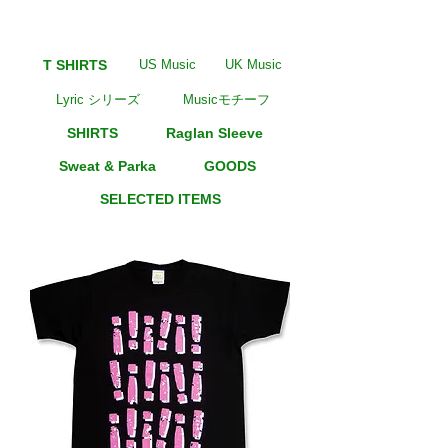
T SHIRTS
US Music
UK Music
Lyric シリーズ
Musicモチーフ
SHIRTS
Raglan Sleeve
Sweat & Parka
GOODS
SELECTED ITEMS