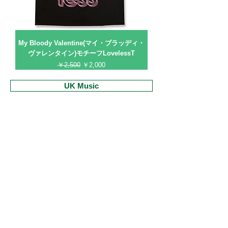
My Bloody Valentine(マイ・ブラッディ・
ヴァレンタイン)モチーフLovelessT
通常価格
セール価格
￥2,500
￥2,000
UK Music
Oasis
Radiohead
The Libertines
The La's
The Clash
Primal Scream
Arctic Monkeys
Ash
Mika
Muse
Sex Pistols
The Charlatans
The Smiths
Underworld
Manic Street Preachers
The Stone Roses
My Bloody Valentine
The Beatles
Lyme-Records×Mods
お支払い・配送
特定商取引に関する法律に基づく表示