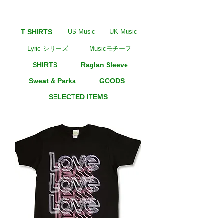
T SHIRTS
US Music
UK Music
Lyric シリーズ
Musicモチーフ
SHIRTS
Raglan Sleeve
Sweat & Parka
GOODS
SELECTED ITEMS