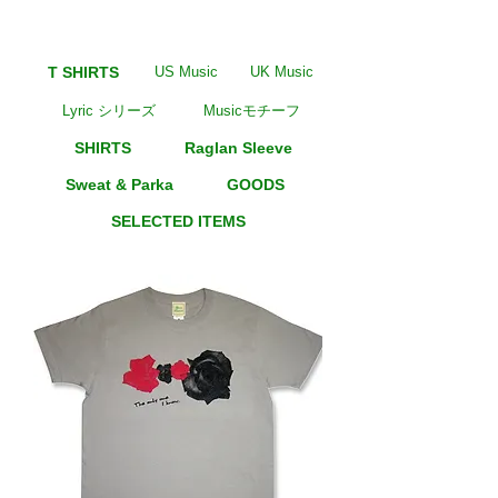
T SHIRTS
US Music
UK Music
Lyric シリーズ
Musicモチーフ
SHIRTS
Raglan Sleeve
Sweat & Parka
GOODS
SELECTED ITEMS