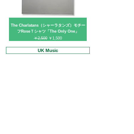
The Charlatans（シャーラタンズ）モチー
フRoseＴシャツ「The Only One」
通常価格
セール価格
￥2,500
￥1,500
UK Music
Oasis
Radiohead
The Libertines
The La's
The Clash
Primal Scream
Arctic Monkeys
Ash
Mika
Muse
Sex Pistols
The Charlatans
The Smiths
Underworld
Manic Street Preachers
The Stone Roses
My Bloody Valentine
The Beatles
Lyme-Records×Mods
お支払い・配送
特定商取引に関する法律に基づく表示