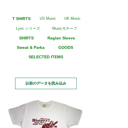
T SHIRTS
US Music
UK Music
Lyric シリーズ
Musicモチーフ
SHIRTS
Raglan Sleeve
Sweat & Parka
GOODS
SELECTED ITEMS
以前のデータを読み込み