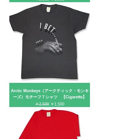
Arctic Monkeys（アークティック・モンキ
ーズ）モチーフＴシャツ 【Cigarette】
通常価格
セール価格
￥2,500
￥1,500