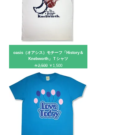
oasis（オアシス）モチーフ「History＆
Knebworth」Ｔシャツ
通常価格
セール価格
￥2,500
￥1,500